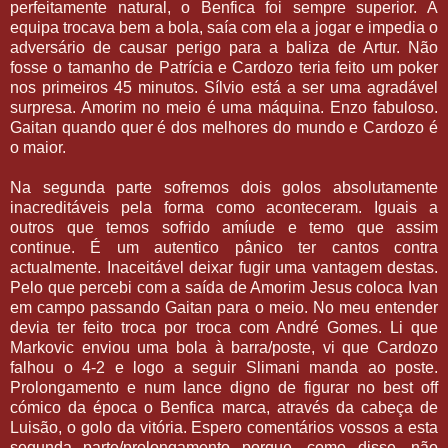
perfeitamente natural, o Benfica foi sempre superior. A
equipa trocava bem a bola, saía com ela a jogar e impedia o
adversário de causar perigo para a baliza de Artur. Não
fosse o tamanho de Patrícia e Cardozo teria feito um poker
nos primeiros 45 minutos. Sílvio está a ser uma agradável
surpresa. Amorim no meio é uma máquina. Enzo fabuloso.
Gaitan quando quer é dos melhores do mundo e Cardozo é
o maior.
Na segunda parte sofremos dois golos absolutamente
inacreditáveis pela forma como aconteceram. Iguais a
outros que temos sofrido amíude e temo que assim
continue. É um autentico pânico ter cantos contra
actualmente. Inaceitável deixar fugir uma vantagem destas.
Pelo que percebi com a saída de Amorim Jesus coloca Ivan
em campo passando Gaitan para o meio. No meu entender
devia ter feito troca por troca com André Gomes. Li que
Markovic enviou uma bola à barra/poste, vi que Cardozo
falhou o 4-2 e logo a seguir Slimani manda ao poste.
Prolongamento e num lance digno de figurar no best off
cómico da época o Benfica marca, através da cabeça de
Luisão, o golo da vitória. Espero comentários vossos a esta
segunda parte/prolongamento porque, como disse, não