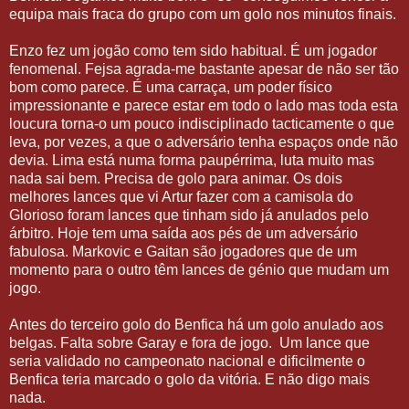
equipa mais fraca do grupo com um golo nos minutos finais.
Enzo fez um jogão como tem sido habitual. É um jogador
fenomenal. Fejsa agrada-me bastante apesar de não ser tão
bom como parece. É uma carraça, um poder físico
impressionante e parece estar em todo o lado mas toda esta
loucura torna-o um pouco indisciplinado tacticamente o que
leva, por vezes, a que o adversário tenha espaços onde não
devia. Lima está numa forma paupérrima, luta muito mas
nada sai bem. Precisa de golo para animar. Os dois
melhores lances que vi Artur fazer com a camisola do
Glorioso foram lances que tinham sido já anulados pelo
árbitro. Hoje tem uma saída aos pés de um adversário
fabulosa. Markovic e Gaitan são jogadores que de um
momento para o outro têm lances de génio que mudam um
jogo.
Antes do terceiro golo do Benfica há um golo anulado aos
belgas. Falta sobre Garay e fora de jogo.
Um lance que
seria validado no campeonato nacional e dificilmente o
Benfica teria marcado o golo da vitória. E não digo mais
nada.