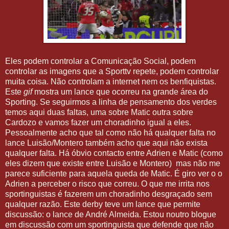
Eles podem controlar a Comunicação Social, podem
controlar as imagens que a Sporttv repete, podem controlar
muita coisa. Não controlam a internet nem os benfiquistas.
Este
gif
mostra um lance que ocorreu na grande área do
Sporting. Se seguirmos a linha de pensamento dos verdes
temos aqui duas faltas, uma sobre Matic outra sobre
Cardozo e vamos fazer um choradinho igual a eles.
Pessoalmente acho que tal como não há qualquer falta no
lance Luisão/Montero também acho que aqui não exista
qualquer falta. Há óbvio contacto entre Adrien e Matic (como
eles dizem que existe entre Luisão e Montero) mas não me
parece suficiente para aquela queda de Matic. É giro ver o o
Adrien a perceber o risco que correu. O que me irrita nos
sportinguistas é fazerem um choradinho desgraçado sem
qualquer razão. Este derby teve um lance que permite
discussão: o lance de André Almeida. Estou noutro blogue
em discussão com um sportinguista que defende que não