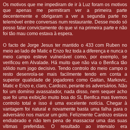
Os motivos que me impediram de ir à Luz foram os motivos
que apenas me permitiram ver a primeira parte
decentemente e obrigaram a ver a segunda parte no
telemóvel entre conversas num restaurante. Desse modo só
posso falar convictamente do que vi na primeira parte e não
foi tão mau como estava à espera.
O facto de Jorge Jesus ter mantido o 433 com Ruben no
meio ao lado de Matic e Enzo fez toda a diferença e nunca o
meio campo esteve vulnerável como, por exemplo, se
verificou em Alvalade. Há muito que não via o Benfica tão
sólido num jogo decisivo. Tendo controlo do meio campo o
resto desenrola-se mais facilmente tendo em conta a
superior qualidade de jogadores como Gaitan, Markovic,
Matic e Enzo e, claro, Cardozo, perante os adversários. Não
foi um domínio avassalador, nada disso, nem sequer acho
que foi uma exibição muito boa do SL Benfica mas tivemos
controlo total e isso é uma excelente notícia. Chegar à
vantagem foi natural e novamente basta uma falha para o
adversário nos marcar um golo. Felizmente Cardozo estava
endiabrado e não tem pena de massacrar uma das suas
vítimas preferidas. O resultado ao intervalo era