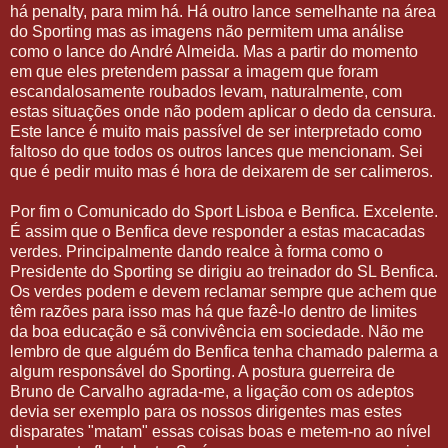
há penalty, para mim há. Há outro lance semelhante na área
do Sporting mas as imagens não permitem uma análise
como o lance do André Almeida. Mas a partir do momento
em que eles pretendem passar a imagem que foram
escandalosamente roubados levam, naturalmente, com
estas situações onde não podem aplicar o dedo da censura.
Este lance é muito mais passível de ser interpretado como
faltoso do que todos os outros lances que mencionam. Sei
que é pedir muito mas é hora de deixarem de ser calimeros.
Por fim o Comunicado do Sport Lisboa e Benfica. Excelente.
É assim que o Benfica deve responder a estas macacadas
verdes. Principalmente dando realce à forma como o
Presidente do Sporting se dirigiu ao treinador do SL Benfica.
Os verdes podem e devem reclamar sempre que achem que
têm razões para isso mas há que fazê-lo dentro de limites
da boa educação e sã convivência em sociedade. Não me
lembro de que alguém do Benfica tenha chamado palerma a
algum responsável do Sporting. A postura guerreira de
Bruno de Carvalho agrada-me, a ligação com os adeptos
devia ser exemplo para os nossos dirigentes mas estes
disparates "matam" essas coisas boas e metem-no ao nível