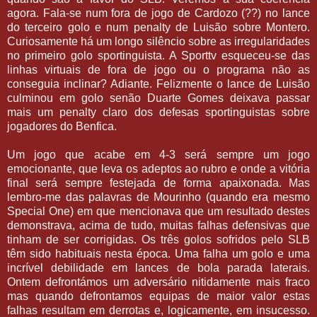
agora. Fala-se num fora de jogo de Cardozo (??) no lance
do terceiro golo e num penalty de Luisão sobre Montero.
Curiosamente há um longo silêncio sobre as irregularidades
no primeiro golo sportinguista. A Sporttv esqueceu-se das
linhas virtuais de fora de jogo ou o programa não as
conseguia inclinar? Adiante. Felizmente o lance de Luisão
culminou em golo senão Duarte Gomes deixava passar
mais um penalty claro dos defesas sportinguistas sobre
jogadores do Benfica.
Um jogo que acabe em 4-3 será sempre um jogo
emocionante, que leva os adeptos ao rubro e onde a vitória
final será sempre festejada de forma apaixonada. Mas
lembro-me das palavras de Mourinho (quando era mesmo
Special One) em que mencionava que um resultado destes
demonstrava, acima de tudo, muitas falhas defensivas que
tinham de ser corrigidas. Os três golos sofridos pelo SLB
têm sido habituais nesta época. Uma falha um golo e uma
incrível debilidade em lances de bola parada laterais.
Ontem defrontámos um adversário nitidamente mais fraco
mas quando defrontamos equipas de maior valor estas
falhas resultam em derrotas e, logicamente, em insucesso.