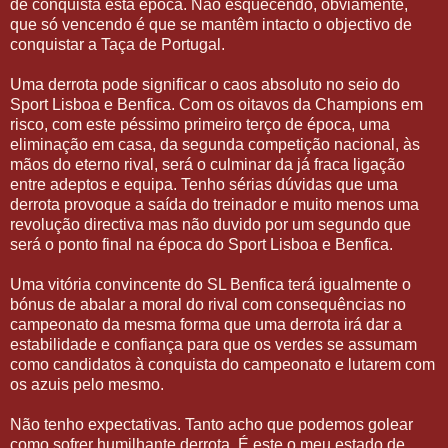
de conquista esta época. Não esquecendo, obviamente,
que só vencendo é que se mantêm intacto o objectivo de
conquistar a Taça de Portugal.
Uma derrota pode significar o caos absoluto no seio do
Sport Lisboa e Benfica. Com os oitavos da Champions em
risco, com este péssimo primeiro terço de época, uma
eliminação em casa, da segunda competição nacional, às
mãos do eterno rival, será o culminar da já fraca ligação
entre adeptos e equipa. Tenho sérias dúvidas que uma
derrota provoque a saída do treinador e muito menos uma
revolução directiva mas não duvido por um segundo que
será o ponto final na época do Sport Lisboa e Benfica.
Uma vitória convincente do SL Benfica terá igualmente o
bónus de abalar a moral do rival com consequências no
campeonato da mesma forma que uma derrota irá dar a
estabilidade e confiança para que os verdes se assumam
como candidatos à conquista do campeonato e lutarem com
os azuis pelo mesmo.
Não tenho expectativas. Tanto acho que podemos golear
como sofrer humilhante derrota. É este o meu estado de