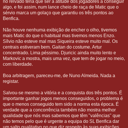
no relvado teria que ser a atitude dos jogadores a conseguir
algo, e foi assim, num lance cheio de raça de Matic que o
sérvio marca um golaço que garantiu os três pontos ao
Benfica.
Não houve nenhuma exibição de encher o olho, tivemos
mais Matic do que o habitual mas tivemos menos Enzo.
Sílvio não esteve mal mas Siqueira esteve muito mal. Os
centrais estiveram bem. Gaitan do costume. Artur
concentrado. Lima péssimo. Djuricic ainda muito lento e
Markovic a mostra, mais uma vez, que tem de jogar no meio,
com liberdade.
Boa arbitragem, pareceu-me, de Nuno Almeida. Nada a
registar.
Salvou-se mesmo a vitória e a conquista dos três pontos. É
importante ganhar jogos menos conseguidos, o problema é
que o menos conseguido tem sido a norma esta época. É
verdade que a concorrência também não mostra melhor
qualidade que nós mas sabemos que têm "valências" que
não temos pelo que é urgente a equipa do SL Benfica dar
um salto qualitativo no que diz respeito às suas exibições.