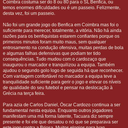
Coimbra costuma ser do 8 ou 80 para o SL Benfica, ou
temos enormes dificuldades ou é um passeio. Felizmente,
desta vez, foi um passeio.
Não foi um grande jogo do Benfica em Coimbra mas foi o
suficiente para merecer, totalmente, a vitória. Não há ainda
razões para os benfiquistas estarem confiantes porque os
primeiros minutos foram muito maus, sem qualquer
entrosamento na condução ofensiva, muitas perdas de bola
e algumas falhas defensivas que podiam ter tido
consequências. Tudo mudou com o cardozaço que
inaugurou o marcador e tranquilizou a equipa. Também
ajudou o segundo golo logo de seguida há que reconhecer.
Com vantagem confortável no marcador a equipa teve a
tranquilidade suficiente para gerir o jogo e elevar os níveis
de qualidade do seu futebol e pensar na deslocação à
Grécia na terça feira.
Para azia de Carlos Daniel, Óscar Cardozo continua a ser
fundamental nesta equipa. Enquanto outros jogadores
manifestam uma má forma latente, Tacuara diz sempre
presente e foi ele que desatou o nó que se preparava ser
este jogo contra a Briosa. Muitos elogios para Ivan