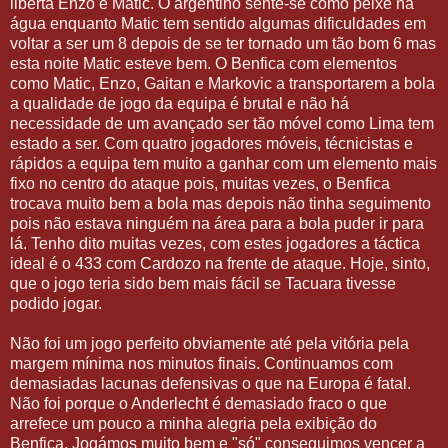
liberta Enzo e Matic. O argentino sente-se como peixe na
água enquanto Matic tem sentido algumas dificuldades em
voltar a ser um 8 depois de se ter tornado um tão bom 6 mas
esta noite Matic esteve bem. O Benfica com elementos
como Matic, Enzo, Gaitan e Markovic a transportarem a bola
a qualidade de jogo da equipa é brutal e não há
necessidade de um avançado ser tão móvel como Lima tem
estado a ser. Com quatro jogadores móveis, técnicistas e
rápidos a equipa tem muito a ganhar com um elemento mais
fixo no centro do ataque pois, muitas vezes, o Benfica
trocava muito bem a bola mas depois não tinha seguimento
pois não estava ninguém na área para a bola puder ir para
lá. Tenho dito muitas vezes, com estes jogadores a táctica
ideal é o 433 com Cardozo na frente de ataque. Hoje, sinto,
que o jogo teria sido bem mais fácil se Tacuara tivesse
podido jogar.
Não foi um jogo perfeito obviamente até pela vitória pela
margem mínima nos minutos finais. Continuamos com
demasiadas lacunas defensivas o que na Europa é fatal.
Não foi porque o Anderlecht é demasiado fraco o que
arrefece um pouco a minha alegria pela exibição do
Benfica. Jogámos muito bem e "só" conseguimos vencer a