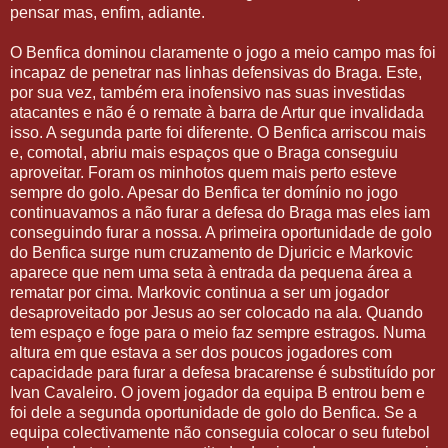
pensar mas, enfim, adiante.
O Benfica dominou claramente o jogo a meio campo mas foi
incapaz de penetrar nas linhas defensivas do Braga. Este,
por sua vez, também era inofensivo nas suas investidas
atacantes e não é o remate à barra de Artur que invalidada
isso. A segunda parte foi diferente. O Benfica arriscou mais
e, comotal, abriu mais espaços que o Braga conseguiu
aproveitar. Foram os minhotos quem mais perto esteve
sempre do golo. Apesar do Benfica ter domínio no jogo
continuavamos a não furar a defesa do Braga mas eles iam
conseguindo furar a nossa. A primeira oportunidade de golo
do Benfica surge num cruzamento de Djuricic e Markovic
aparece que nem uma seta à entrada da pequena área a
rematar por cima. Markovic continua a ser um jogador
desaproveitado por Jesus ao ser colocado na ala. Quando
tem espaço e foge para o meio faz sempre estragos. Numa
altura em que estava a ser dos poucos jogadores com
capacidade para furar a defesa bracarense é substituído por
Ivan Cavaleiro. O jovem jogador da equipa B entrou bem e
foi dele a segunda oportunidade de golo do Benfica. Se a
equipa colectivamente não conseguia colocar o seu futebol