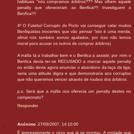
habituais "nós compramos árbitros??? Mas olhem aquele
penalty que ofereceram ao Benfica!!!! Investiguem o
Benfica!!!!
4º O Futebol Corrupto do Porto vai conseguir calar muitos
Benfiquistas inocentes que vão pensar "isto é uma merda,
afinal nós também somos ajudados, por isso não temos
moral para acusar os outros de comprar árbitros)
A máfia tá a trabalhar bem e o Benfica a assistir, por mim o
Benfica devia ter-se RECUSADO a marcar aquele penalty
ou então devia agora anunciar o abandono da taça da liga,
seria uma atitude digna e que demonstraria aos corruptos
que não queremos vencer através de roubos dos árbitros.
p.s. Será que a máfia nos oferecia um penalty destes no
campeonato?
Responder
Anónimo
27/09/2007, 14:10:00
É impressionante o circo que já se montou. A vontade que