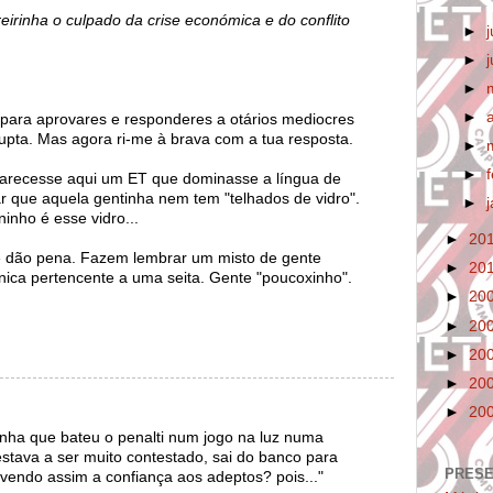
reirinha o culpado da crise económica e do conflito
►
►
►
►
 para aprovares e responderes a otários mediocres
upta. Mas agora ri-me à brava com a tua resposta.
►
►
aparecesse aqui um ET que dominasse a língua de
 que aquela gentinha nem tem "telhados de vidro".
►
inho é esse vidro...
►
20
 dão pena. Fazem lembrar um misto de gente
►
20
enica pertencente a uma seita. Gente "poucoxinho".
►
20
►
20
►
20
►
20
►
20
nha que bateu o penalti num jogo na luz numa
estava a ser muito contestado, sai do banco para
PRES
lvendo assim a confiança aos adeptos? pois..."