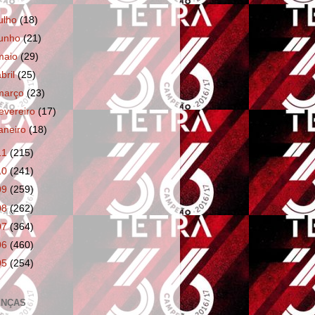
julho
(18)
junho
(21)
maio
(29)
abril
(25)
março
(23)
fevereiro
(17)
janeiro
(18)
11
(215)
10
(241)
09
(259)
08
(262)
07
(364)
06
(460)
05
(254)
ENÇAS