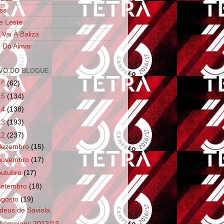
ss
e Leste
 Vai À Baliza
 Do Aimar
VO DO BLOGUE
16
(62)
15
(134)
14
(138)
13
(193)
12
(237)
dezembro
(15)
novembro
(17)
outubro
(17)
setembro
(18)
agosto
(19)
deus de Saviola
hampions 2012/13