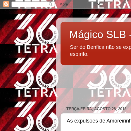
Mágico SLB
Ser do Benfica não se ex
espírito.
TERÇA-FEIRA, AGOSTO 28, 2012
As expulsões de Amoreirin