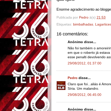
Enorme agradecimento ao blogg
Publicada por
Pedro
à(s)
21:53
Etiquetas:
bimbalhadas
,
Lagartice
16 comentários:
Anónimo disse...
Não foi também o amoreirin
em que o roberto já estava
esse penalti devolvendo as
29/08/2012, 01:37:00
Pedro
disse...
Claro que foi...aliás é Amo
Síria. Um malandro.
29/08/2012, 06:45:00
Anónimo disse...