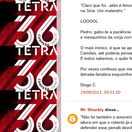
"Claro que foi...aliás é Amo
na Síria. Um malandro."
LOOOOL
Pedro, gabo-te a paciência
e mesquinhos da corja corr
O mais irónico, é que se 
Camões, até poderia pensar
E todos sabemos, o quão fin
Por vezes confesso que me
iletrada-fanática-esquizófr
Diogo C.
29/08/2012, 09:51:00
Mr. Shankly
disse...
"Não foi também o amoreiri
altura em que o roberto já 
defender esse penalti devo