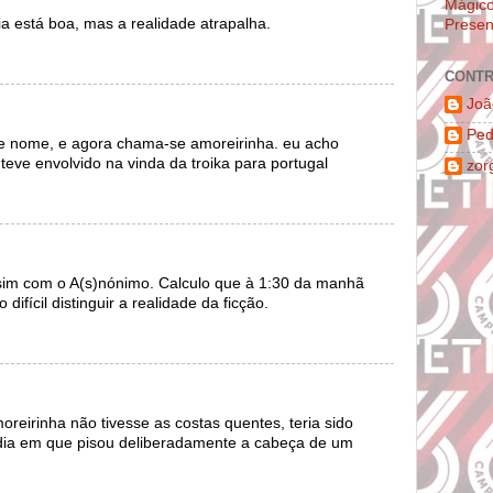
Mágic
ia está boa, mas a realidade atrapalha.
Presen
CONTR
Joã
Ped
de nome, e agora chama-se amoreirinha. eu acho
eve envolvido na vinda da troika para portugal
zor
ssim com o A(s)nónimo. Calculo que à 1:30 da manhã
 difícil distinguir a realidade da ficção.
oreirinha não tivesse as costas quentes, teria sido
ia em que pisou deliberadamente a cabeça de um