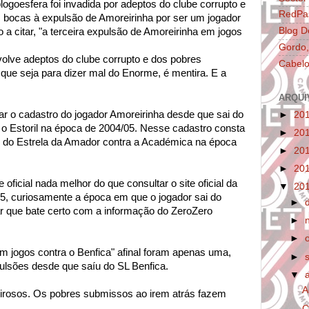
ogoesfera foi invadida por adeptos do clube corrupto e
RedPa
bocas à expulsão de Amoreirinha por ser um jogador
Blog D
 a citar, "a terceira expulsão de Amoreirinha em jogos
Gordo,
lve adeptos do clube corrupto e dos pobres
Cabelo
que seja para dizer mal do Enorme, é mentira. E a
ARQUI
ar o cadastro do jogador Amoreirinha desde que sai do
►
20
 o Estoril na época de 2004/05. Nesse cadastro consta
►
20
 do Estrela da Amador contra a Académica na época
►
20
►
20
oficial nada melhor do que consultar o site oficial da
▼
20
5, curiosamente a época em que o jogador sai do
►
r que bate certo com a informação do ZeroZero
►
►
em jogos contra o Benfica" afinal foram apenas uma,
►
pulsões desde que saíu do SL Benfica.
▼
A
tirosos. Os pobres submissos ao irem atrás fazem
C