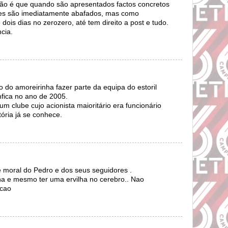
ção é que quando são apresentados factos concretos
les são imediatamente abafados, mas como
ois dias no zerozero, até tem direito a post e tudo.
cia.
o do amoreirinha fazer parte da equipa do estoril
fica no ano de 2005.
m clube cujo acionista maioritário era funcionário
tória já se conhece.
 moral do Pedro e dos seus seguidores .
ha e mesmo ter uma ervilha no cerebro.. Nao
acao