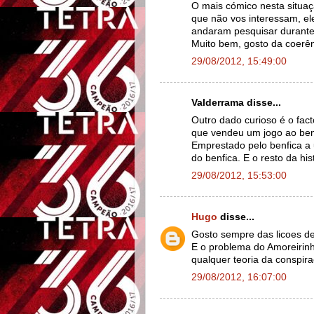
O mais cómico nesta situa
que não vos interessam, e
andaram pesquisar durante d
Muito bem, gosto da coerên
29/08/2012, 15:49:00
Valderrama disse...
Outro dado curioso é o fact
que vendeu um jogo ao ben
Emprestado pelo benfica a u
do benfica. E o resto da his
29/08/2012, 15:53:00
Hugo
disse...
Gosto sempre das licoes de
E o problema do Amoreirin
qualquer teoria da conspir
29/08/2012, 16:07:00