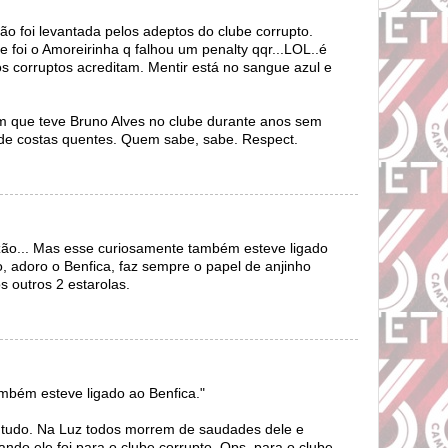
ão foi levantada pelos adeptos do clube corrupto.
 foi o Amoreirinha q falhou um penalty qqr...LOL..é
os corruptos acreditam. Mentir está no sangue azul e
m que teve Bruno Alves no clube durante anos sem
de costas quentes. Quem sabe, sabe. Respect.
azão... Mas esse curiosamente também esteve ligado
, adoro o Benfica, faz sempre o papel de anjinho
s outros 2 estarolas.
mbém esteve ligado ao Benfica."
e tudo. Na Luz todos morrem de saudades dele e
ndo ele foi para o clube corrupto. Ops..para o clube