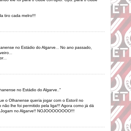
a tiro cada melro!!!
hanense no Estádio do Algarve... No ano passado,
eiro...
r...
lhanense no Estádio do Algarve.."
ue o Olhanense queria jogar com o Estoril no
so não lhe foi permitido pela liga!!! Agora como já dá
ba! Jogam no Algarve!! NOJOOOOOOOO!!!