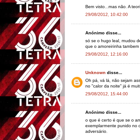
Bem visto...mas não. A teor
29/08/2012, 10:42:00
Anónimo disse...
só se o hugo leal, mudou 
que o amoreirinha tambem t
29/08/2012, 12:16:00
Unknown
disse...
Oh pá, vá lá, não sejam a
no "calor da noite" já é muito
29/08/2012, 15:44:00
Anónimo disse...
o que é certo é que se o am
exemplarmente punido no d
adversário.