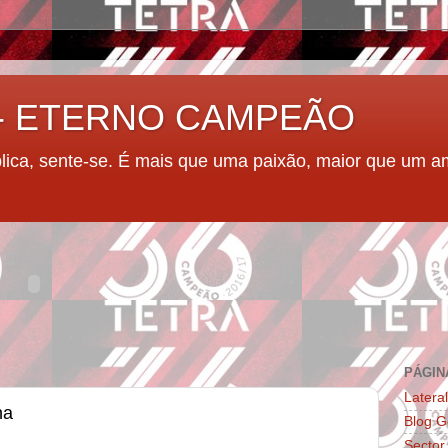
 - ETERNO CAMPEÃO
plica, sente-se. É mais que uma paixão, maior que um a
PÁGIN
Latera
ha
Blog G
Sector