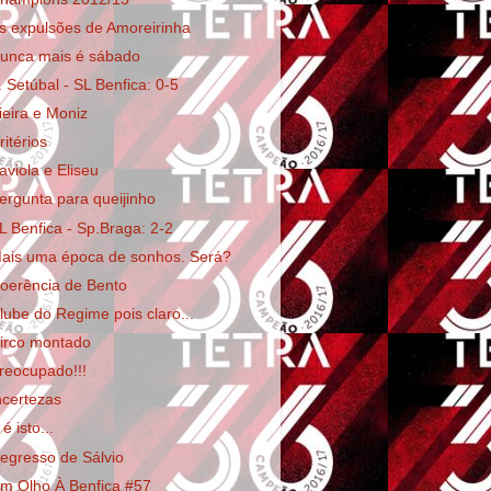
s expulsões de Amoreirinha
unca mais é sábado
. Setúbal - SL Benfica: 0-5
ieira e Moniz
ritérios
aviola e Eliseu
ergunta para queijinho
L Benfica - Sp.Braga: 2-2
ais uma época de sonhos. Será?
oerência de Bento
lube do Regime pois claro...
irco montado
reocupado!!!
ncertezas
 é isto...
egresso de Sálvio
m Olho À Benfica #57