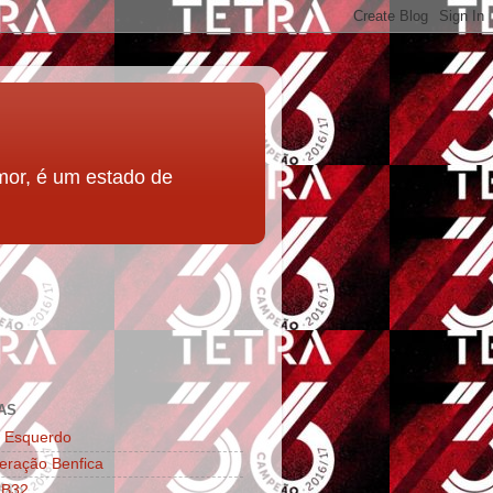
mor, é um estado de
AS
l Esquerdo
eração Benfica
 B32