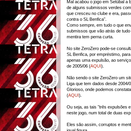
Mal acabou o jogo em Setúbal a bl
de alguns submissos verdes com 
que cresceu no clube e era, passo
contra o SL Benfica".
Como sempre, em tudo o que envo
submissos que vão atrás de tudo 
mentira tem perna curta.
No site ZeroZero pode-se consult
SL Benfica, por empréstimo, para
apenas uma expulsão, ao serviço
de 2005/06 (
AQUI
).
Não sendo o site ZeroZero um site 
Liga que tem dados desde 2004/0
Glorioso, onde podemos constata
(
AQUI
).
Ou seja, as tais "três expulsões 
neste jogo, num total de duas ex
Eles são assim, corruptos e men
igual figura.