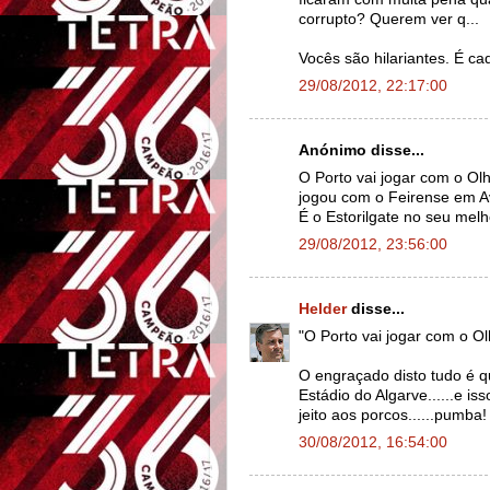
corrupto? Querem ver q...
Vocês são hilariantes. É cad
29/08/2012, 22:17:00
Anónimo disse...
O Porto vai jogar com o Ol
jogou com o Feirense em Av
É o Estorilgate no seu melho
29/08/2012, 23:56:00
Helder
disse...
"O Porto vai jogar com o O
O engraçado disto tudo é q
Estádio do Algarve......e is
jeito aos porcos......pum
30/08/2012, 16:54:00