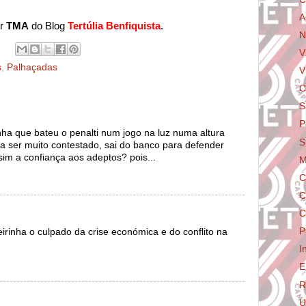
A
er
TMA
do Blog
Tertúlia Benfiquista
.
N
V
s
,
Palhaçadas
V
C
S
P
ha que bateu o penalti num jogo na luz numa altura
S
 a ser muito contestado, sai do banco para defender
sim a confiança aos adeptos? pois...
M
C
C
C
P
reirinha o culpado da crise económica e do conflito na
I
E
R
U