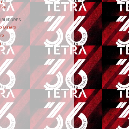
os
tes
IBUIDORES
o Bizarro
ro
g