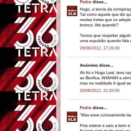
Pedro
disse...
Hugo, a teoria da conspiraç
Tal como aquele que diz que
nestas tretas que os adept
branco. Até quando?
Temos que respeitar algué
uma expulsão quando fala 
29/08/2012, 17:26:00
Anónimo disse...
Ah foi o Hugo Leal, tens r
ao Benfica. AHAHAH a sério
mas na realidade é igual ao
29/08/2012, 21:20:00
Pedro
disse...
"Mas esse curiosamente ta
Pois esteve e saíu a bem 
ficaram com muita pena qua