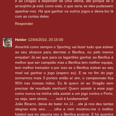
ir ao Dragão a depender de uma vitória, até porque se o
arranjinho já está como está, o que seria se eles pudessem
apanhar-nos. Há que ganhar os outros jogos e deixa-los lá
com as contas deles.
Responder
Helder
12/04/2010, 20:15:00
Amanhã como sempre o Sporting vai fazer tudo que estiver
ao seu alcance para derrotar o Benfica, ou pelo menos
empatar! Já sei que para os lagartões ganhar ao Benfica é
melhor que ser campeão mas o Benfica tem melhor equipa,
tem melhor treinador e por isso se o Benfica estiver ao seu
nivel vai ganhar o jogo (espero eu). E se no fim do jogo
somarmos mais 3 pontos então aí sim, o campeonato fica
95% nas nossas mãos. Eu tb quero vir ao Dragão sem
precisar de resultado nenhum! Quero assistir a esse jogo
como nunca na minha vida assisti a um jogo contra o Porto,
ou seja, sem stress.........issõ é fundamental!
João Bizarro, deixa de bater no JJ.....ele já nos deu tantas
alegrias este ano.........olha a mim mostrou-me o melhor
futebol que eu alguma vez o Benfica praticar. E há quantos