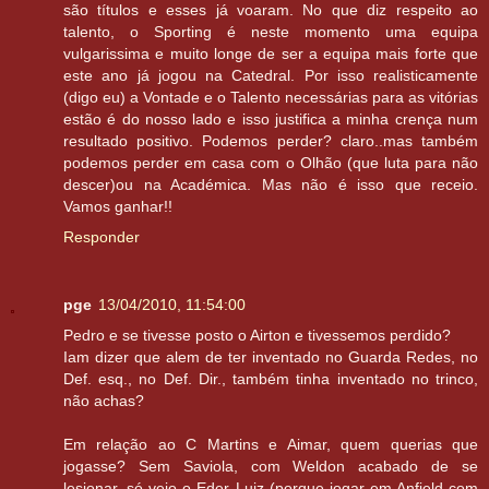
são títulos e esses já voaram. No que diz respeito ao
talento, o Sporting é neste momento uma equipa
vulgarissima e muito longe de ser a equipa mais forte que
este ano já jogou na Catedral. Por isso realisticamente
(digo eu) a Vontade e o Talento necessárias para as vitórias
estão é do nosso lado e isso justifica a minha crença num
resultado positivo. Podemos perder? claro..mas também
podemos perder em casa com o Olhão (que luta para não
descer)ou na Académica. Mas não é isso que receio.
Vamos ganhar!!
Responder
pge
13/04/2010, 11:54:00
Pedro e se tivesse posto o Airton e tivessemos perdido?
Iam dizer que alem de ter inventado no Guarda Redes, no
Def. esq., no Def. Dir., também tinha inventado no trinco,
não achas?
Em relação ao C Martins e Aimar, quem querias que
jogasse? Sem Saviola, com Weldon acabado de se
lesionar, só vejo o Eder Luiz (porque jogar em Anfield com