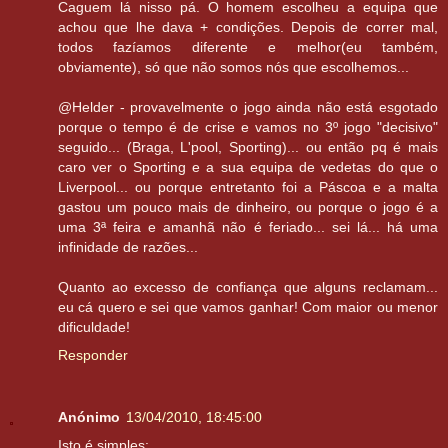
Caguem lá nisso pá. O homem escolheu a equipa que
achou que lhe dava + condições. Depois de correr mal,
todos fazíamos diferente e melhor(eu também,
obviamente), só que não somos nós que escolhemos...
@Helder - provavelmente o jogo ainda não está esgotado
porque o tempo é de crise e vamos no 3º jogo "decisivo"
seguido... (Braga, L'pool, Sporting)... ou então pq é mais
caro ver o Sporting e a sua equipa de vedetas do que o
Liverpool... ou porque entretanto foi a Páscoa e a malta
gastou um pouco mais de dinheiro, ou porque o jogo é a
uma 3ª feira e amanhã não é feriado... sei lá... há uma
infinidade de razões...
Quanto ao excesso de confiança que alguns reclamam...
eu cá quero e sei que vamos ganhar! Com maior ou menor
dificuldade!
Responder
Anónimo
13/04/2010, 18:45:00
Isto é simples: