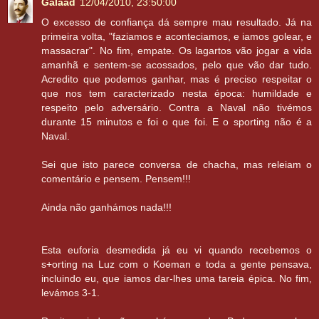
Galaad
12/04/2010, 23:50:00
O excesso de confiança dá sempre mau resultado. Já na
primeira volta, "faziamos e aconteciamos, e iamos golear, e
massacrar". No fim, empate. Os lagartos vão jogar a vida
amanhã e sentem-se acossados, pelo que vão dar tudo.
Acredito que podemos ganhar, mas é preciso respeitar o
que nos tem caracterizado nesta época: humildade e
respeito pelo adversário. Contra a Naval não tivémos
durante 15 minutos e foi o que foi. E o sporting não é a
Naval.
Sei que isto parece conversa de chacha, mas releiam o
comentário e pensem. Pensem!!!
Ainda não ganhámos nada!!!
Esta euforia desmedida já eu vi quando recebemos o
s+orting na Luz com o Koeman e toda a gente pensava,
incluindo eu, que iamos dar-lhes uma tareia épica. No fim,
levámos 3-1.