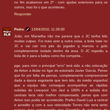
no fim acabamos em 2º - com ajudas exteriores para os
outros, mas foi o que aconteceu.
Responder
Pedro
13/04/2010, 11:28:00
João, em Marselha não me parece que o JC tenha tido
muitas culpas. Foi mais azar q outra coisa, a bola bate no
JC e vai cair nos pés do jogador q marcou o golo
completamente isolado dentro da área. O JC impediu a
bola de ir para a baliza como lhe competia...
pge, para mim o principal "erro" terá sido a não colocação
de Airton a titular no ligar do estoirado Javier Garcia. Penso
que foi por falta de pernas, completamente compreensível
dada a época esgotante que tem tido, do médio espanhol
que a equipa não conseguiu acompanhar as rápidas
subidas do Liverpool. Um Javi a 100% e a subida dos
centrais teria sido melhor compensada, penso que com
Airton isso podia ter acontecido. Prefiro David Luiz a central
e acredito q com a sua velocidade Torres não teria tanto
espaço mas compreendo que Coentrão tb estivesse de