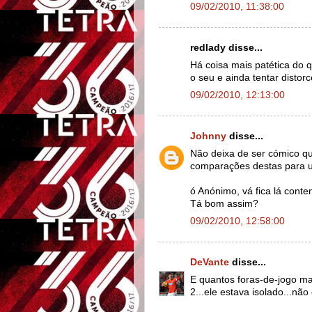
09/02/2010, 11:38:00
redlady disse...
Há coisa mais patética do 
o seu e ainda tentar disto
09/02/2010, 12:13:00
Johnny
disse...
Não deixa de ser cómico qu
comparações destas para um
ó Anónimo, vá fica lá cont
Tá bom assim?
09/02/2010, 12:58:00
DeVante
disse...
E quantos foras-de-jogo ma
2...ele estava isolado...nã