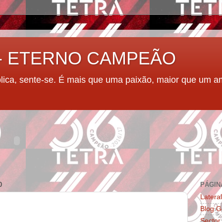
 - ETERNO CAMPEÃO
plica, sente-se. É mais que uma paixão, maior que um a
0
PÁGIN
Latera
Blog G
Sector