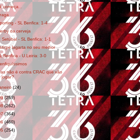
á começa...
raga
porting - SL Benfica: 1-4
erby da cerveja
. Setúbal - SL Benfica: 1-1
stirpe lagarta no seu melhor
L Benfica - U.Leiria: 3-0
enfiquíssimos
as não é contra CRAC que vão
jogar?
janeiro
(24)
09
(259)
08
(262)
07
(364)
06
(460)
05
(254)