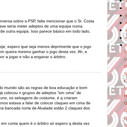
►
►
►
onversa sobre a PSP, falta mencionar que o Sr. Costa
►
ave seria meter adeptos de uma equipa numa
►
e outra equipa. Isso parece básico em todo lado,
►
▼
oje, espero que seja menos deprimente que o jogo
1
m queira mesmo ganhar o jogo desta vez. Ah, e
or a jogar e não a enganar o árbitro.
L
D
S
F
 do mundo são as regras de boa educação e bom
V
já colocou n grupos de adeptos "em cima" de
H
uns, os selvagens do costume, é q criaram
mos estava a falar de colocar claques em cima de
O
na bancada norte de Alvalade estão 2 claques dos
G
E
 em conta quem é o árbitro só espero q desta vez
S