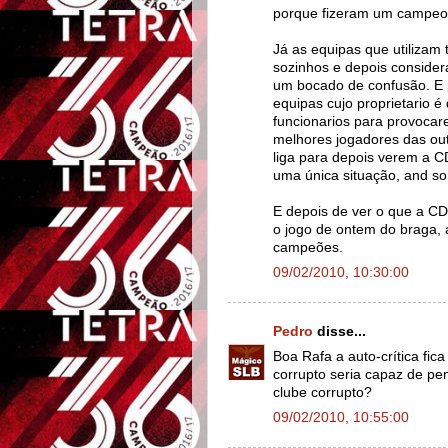
porque fizeram um campeon
Já as equipas que utilizam 
sozinhos e depois conside
um bocado de confusão. E p
equipas cujo proprietario é
funcionarios para provocar
melhores jogadores das ou
liga para depois verem a C
uma única situação, and so 
E depois de ver o que a CD
o jogo de ontem do braga,
campeões.
09/02/2010, 10:30:00
Pedro
disse...
Boa Rafa a auto-crítica fi
corrupto seria capaz de p
clube corrupto?
09/02/2010, 10:55:00