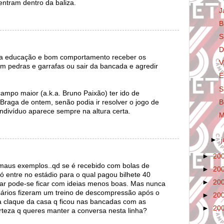
 entram dentro da baliza.
J
B
S
D
a educação e bom comportamento receber os
V
m pedras e garrafas ou sair da bancada e agredir
E
S
campo maior (a.k.a. Bruno Paixão) ter ido de
B
raga de ontem, senão podia ir resolver o jogo de
indivíduo aparece sempre na altura certa.
M
►
►
20
aus exemplos..qd se é recebido com bolas de
►
20
só entre no estádio para o qual pagou bilhete 40
►
20
ar pode-se ficar com ideias menos boas. Mas nunca
sários fizeram um treino de descompressão após o
►
20
a claque da casa q ficou nas bancadas com as
►
20
erteza q queres manter a conversa nesta linha?