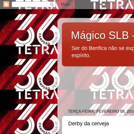
Mágico SLB
Ser do Benfica não se ex
espírito.
TERÇA-FEIRA, FEVEREIRO 09, 201
Derby da cerveja