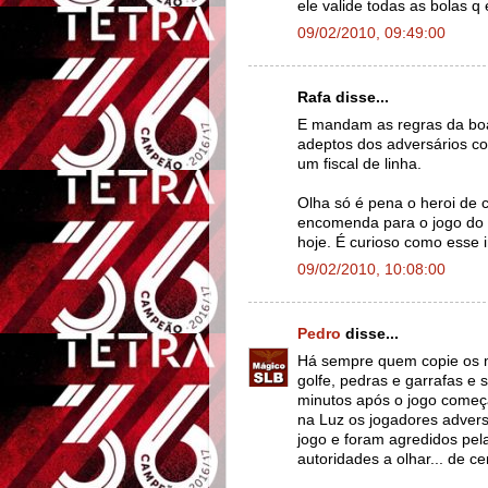
ele valide todas as bolas q
09/02/2010, 09:49:00
Rafa disse...
E mandam as regras da bo
adeptos dos adversários co
um fiscal de linha.
Olha só é pena o heroi de 
encomenda para o jogo do B
hoje. É curioso como esse 
09/02/2010, 10:08:00
Pedro
disse...
Há sempre quem copie os m
golfe, pedras e garrafas e 
minutos após o jogo começ
na Luz os jogadores adver
jogo e foram agredidos pel
autoridades a olhar... de c