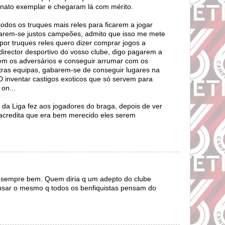
ato exemplar e chegaram lá com mérito.
todos os truques mais reles para ficarem a jogar
rarem-se justos campeões, admito que isso me mete
or truques reles quero dizer comprar jogos a
 director desportivo do vosso clube, digo pagarem a
em os adversários e conseguir arrumar com os
tras equipas, gabarem-se de conseguir lugares na
D inventar castigos exoticos que só servem para
on...
 da Liga fez aos jogadores do braga, depois de ver
 acredita que era bem merecido eles serem
ca sempre bem. Quem diria q um adepto do clube
ensar o mesmo q todos os benfiquistas pensam do