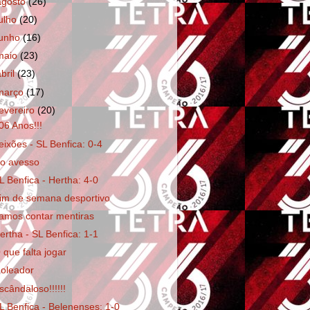
agosto
(26)
julho
(20)
junho
(16)
maio
(23)
abril
(23)
março
(17)
fevereiro
(20)
06 Anos!!!
eixões - SL Benfica: 0-4
o avesso
L Benfica - Hertha: 4-0
im de semana desportivo
amos contar mentiras
ertha - SL Benfica: 1-1
 que falta jogar
oleador
scândaloso!!!!!!
L Benfica - Belenenses: 1-0