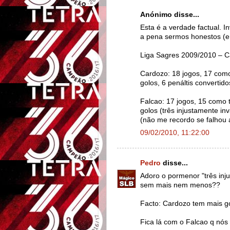
Anónimo disse...
Esta é a verdade factual. 
a pena sermos honestos (e 
Liga Sagres 2009/2010 – C
Cardozo: 18 jogos, 17 como 
golos, 6 penáltis convertido
Falcao: 17 jogos, 15 como t
golos (três injustamente in
(não me recordo se falhou 
09/02/2010, 11:22:00
Pedro
disse...
Adoro o pormenor "três inj
sem mais nem menos??
Facto: Cardozo tem mais g
Fica lá com o Falcao q nós