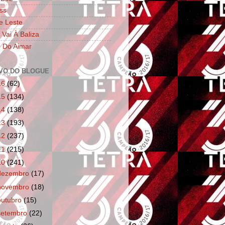
ss
e Leste
 Vai À Baliza
 Do Aimar
VO DO BLOGUE
16
(62)
15
(134)
14
(138)
13
(193)
12
(237)
11
(215)
10
(241)
dezembro
(17)
novembro
(18)
outubro
(15)
setembro
(22)