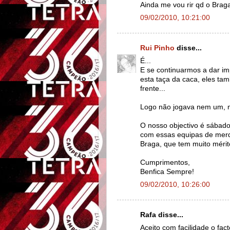
Ainda me vou rir qd o Braga 
09/02/2010, 10:21:00
Rui Pinho
disse...
É...
E se continuarmos a dar im
esta taça da caca, eles ta
frente...
Logo não jogava nem um, ne
O nosso objectivo é sábado,
com essas equipas de mer
Braga, que tem muito méri
Cumprimentos,
Benfica Sempre!
09/02/2010, 10:26:00
Rafa disse...
Aceito com facilidade o fac