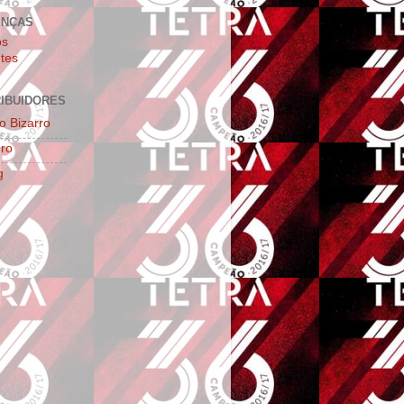
ENÇAS
os
tes
IBUIDORES
o Bizarro
ro
g