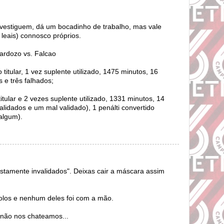
Investiguem, dá um bocadinho de trabalho, mas vale
leais) connosco próprios.
ardozo vs. Falcao
titular, 1 vez suplente utilizado, 1475 minutos, 16
s e três falhados;
itular e 2 vezes suplente utilizado, 1331 minutos, 14
validados e um mal validado), 1 penálti convertido
algum).
ustamente invalidados". Deixas cair a máscara assim
olos e nenhum deles foi com a mão.
 não nos chateamos...