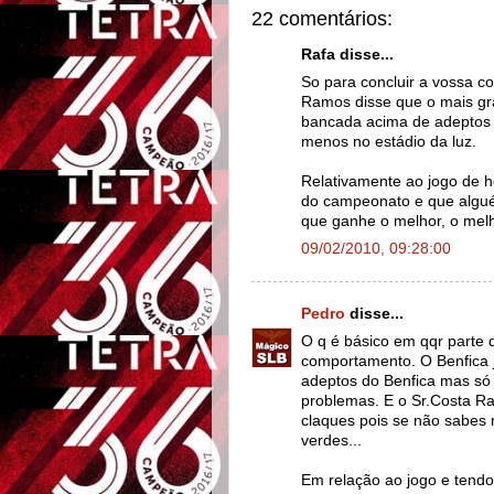
22 comentários:
Rafa disse...
So para concluir a vossa c
Ramos disse que o mais gr
bancada acima de adeptos d
menos no estádio da luz.
Relativamente ao jogo de h
do campeonato e que algué
que ganhe o melhor, o melh
09/02/2010, 09:28:00
Pedro
disse...
O q é básico em qqr parte
comportamento. O Benfica 
adeptos do Benfica mas só 
problemas. E o Sr.Costa Ra
claques pois se não sabes 
verdes...
Em relação ao jogo e tendo