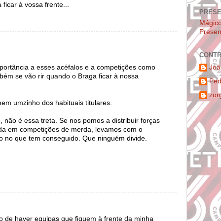
ficar à vossa frente...
PRES
Mágic
Presen
CONTR
portância a esses acéfalos e a competições como
Joã
mbém se vão rir quando o Braga ficar à nossa
Ped
zor
m umzinho dos habituais titulares.
 não é essa treta. Se nos pomos a distribuir forças
da em competições de merda, levamos com o
to no que tem conseguido. Que ninguém divide.
to de haver equipas que fiquem à frente da minha