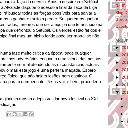
a para a Taça da cerveja. Após o desaire em Setúbal
RedPa
a Alvalade disputar o acesso à final da Taça da Liga
Blog D
 irá buscar todas as forças possíveis para salvar a
mos a ganhar e muito a perder. Se queremos ganhar
Gordo,
centrados, teremos que ser a equipa que temos sido na
Cabelo
pa que defrontou o Setúbal. Os verdes estão feridos e
pe final mas um bicho ferido pode ser mortal se não
ARQUI
►
20
numa fase muito crítica da época, onde qualquer
►
20
moral nos adversários enquanto uma vitória das nossas
►
20
itamente normal atendendo às circunstâncias actuais
►
20
bvio mas este jogo é uma perfeita maçada. Espero
rço físico, que não hajam lesões nem castigos. O
►
20
mana para o campeonato. Jesus vai, e bem, proceder a
►
20
▼
20
 a gloriosa massa adepta vai dar novo festival no XXI.
►
edicação.
►
►
►