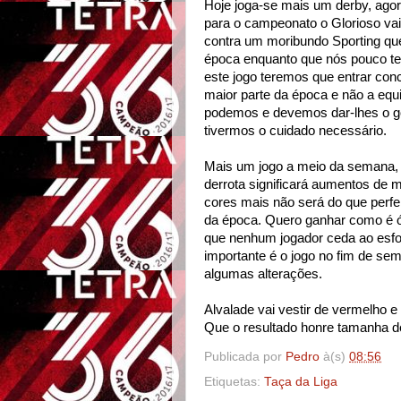
Hoje joga-se mais um derby, agor
para o campeonato o Glorioso vai 
contra um moribundo Sporting que
época enquanto que nós pouco te
este jogo teremos que entrar con
maior parte da época e não a equi
podemos e devemos dar-lhes o gol
tivermos o cuidado necessário.
Mais um jogo a meio da semana, 
derrota significará aumentos de 
cores mais não será do que perfe
da época. Quero ganhar como é ó
que nenhum jogador ceda ao esfo
importante é o jogo no fim de se
algumas alterações.
Alvalade vai vestir de vermelho e
Que o resultado honre tamanha d
Publicada por
Pedro
à(s)
08:56
Etiquetas:
Taça da Liga