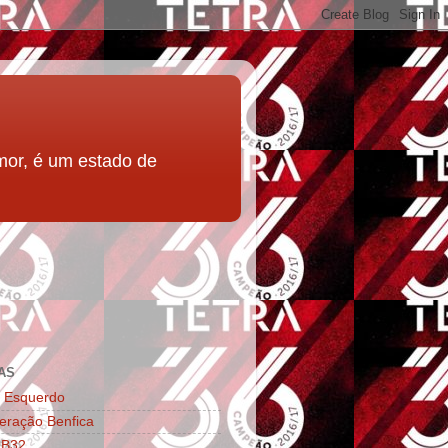
mor, é um estado de
AS
l Esquerdo
eração Benfica
 B32