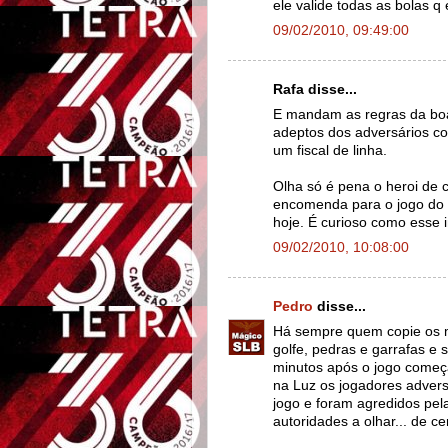
ele valide todas as bolas q
09/02/2010, 09:49:00
Rafa disse...
E mandam as regras da bo
adeptos dos adversários co
um fiscal de linha.
Olha só é pena o heroi de 
encomenda para o jogo do B
hoje. É curioso como esse 
09/02/2010, 10:08:00
Pedro
disse...
Há sempre quem copie os m
golfe, pedras e garrafas e 
minutos após o jogo começ
na Luz os jogadores adver
jogo e foram agredidos pel
autoridades a olhar... de c