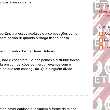
ficar à vossa frente...
PRES
Mágic
Presen
CONTR
portância a esses acéfalos e a competições como
Joã
mbém se vão rir quando o Braga ficar à nossa
Ped
zor
m umzinho dos habituais titulares.
 não é essa treta. Se nos pomos a distribuir forças
da em competições de merda, levamos com o
to no que tem conseguido. Que ninguém divide.
to de haver equipas que fiquem à frente da minha