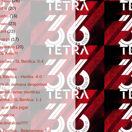
agosto
(26)
julho
(20)
junho
(16)
maio
(23)
abril
(23)
março
(17)
fevereiro
(20)
06 Anos!!!
eixões - SL Benfica: 0-4
o avesso
L Benfica - Hertha: 4-0
im de semana desportivo
amos contar mentiras
ertha - SL Benfica: 1-1
 que falta jogar
oleador
scândaloso!!!!!!
L Benfica - Belenenses: 1-0