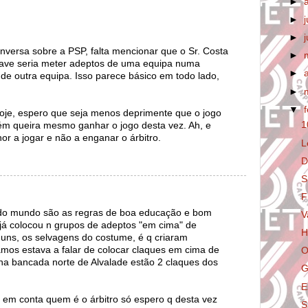
►
►
►
onversa sobre a PSP, falta mencionar que o Sr. Costa
►
ave seria meter adeptos de uma equipa numa
►
e outra equipa. Isso parece básico em todo lado,
►
▼
oje, espero que seja menos deprimente que o jogo
1
m queira mesmo ganhar o jogo desta vez. Ah, e
or a jogar e não a enganar o árbitro.
L
D
S
F
 do mundo são as regras de boa educação e bom
V
já colocou n grupos de adeptos "em cima" de
H
uns, os selvagens do costume, é q criaram
mos estava a falar de colocar claques em cima de
O
na bancada norte de Alvalade estão 2 claques dos
G
E
 em conta quem é o árbitro só espero q desta vez
S