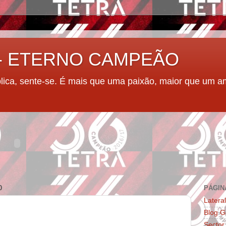
 - ETERNO CAMPEÃO
plica, sente-se. É mais que uma paixão, maior que um a
0
PÁGIN
Latera
Blog G
Sector