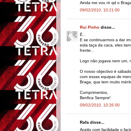
Ainda me vou rir qd o Braga 
09/02/2010, 10:21:00
Rui Pinho
disse...
É...
E se continuarmos a dar im
esta taça da caca, eles ta
frente...
Logo não jogava nem um, ne
O nosso objectivo é sábado,
com essas equipas de mer
Braga, que tem muito méri
Cumprimentos,
Benfica Sempre!
09/02/2010, 10:26:00
Rafa disse...
Aceito com facilidade o fac