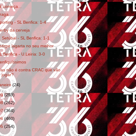
á começa...
raga
porting - SL Benfica: 1-4
erby da cerveja
. Setúbal - SL Benfica: 1-1
stirpe lagarta no seu melhor
L Benfica - U.Leiria: 3-0
enfiquíssimos
as não é contra CRAC que vão
jogar?
janeiro
(24)
09
(259)
08
(262)
07
(364)
06
(460)
05
(254)