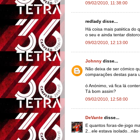
09/02/2010, 11:38:00
redlady disse...
Há coisa mais patética do 
o seu e ainda tentar disto
09/02/2010, 12:13:00
Johnny
disse...
Não deixa de ser cómico qu
comparações destas para um
ó Anónimo, vá fica lá cont
Tá bom assim?
09/02/2010, 12:58:00
DeVante
disse...
E quantos foras-de-jogo ma
2...ele estava isolado...nã