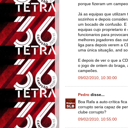
porque fizeram um campeon
Já as equipas que utilizam 
sozinhos e depois conside
um bocado de confusão. E p
equipas cujo proprietario é
funcionarios para provocar
melhores jogadores das ou
liga para depois verem a C
uma única situação, and so 
E depois de ver o que a CD
o jogo de ontem do braga,
campeões.
09/02/2010, 10:30:00
Pedro
disse...
Boa Rafa a auto-crítica fi
corrupto seria capaz de p
clube corrupto?
09/02/2010, 10:55:00