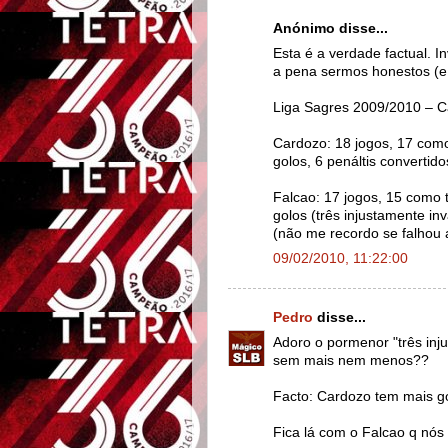
Anónimo disse...
Esta é a verdade factual. 
a pena sermos honestos (e 
Liga Sagres 2009/2010 – C
Cardozo: 18 jogos, 17 como 
golos, 6 penáltis convertido
Falcao: 17 jogos, 15 como t
golos (três injustamente in
(não me recordo se falhou 
09/02/2010, 11:22:00
Pedro
disse...
Adoro o pormenor "três inj
sem mais nem menos??
Facto: Cardozo tem mais g
Fica lá com o Falcao q nós