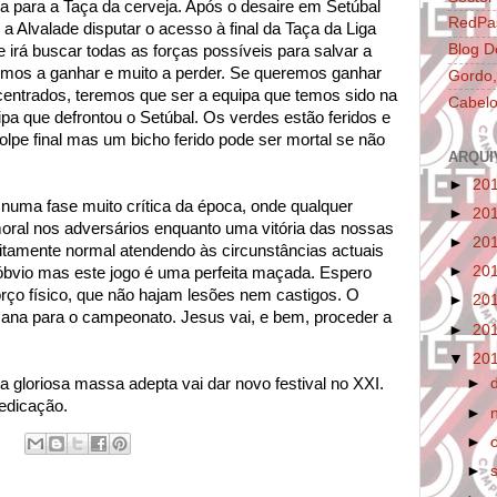
a para a Taça da cerveja. Após o desaire em Setúbal
RedPa
a Alvalade disputar o acesso à final da Taça da Liga
Blog D
 irá buscar todas as forças possíveis para salvar a
mos a ganhar e muito a perder. Se queremos ganhar
Gordo,
centrados, teremos que ser a equipa que temos sido na
Cabelo
pa que defrontou o Setúbal. Os verdes estão feridos e
pe final mas um bicho ferido pode ser mortal se não
ARQUI
►
20
numa fase muito crítica da época, onde qualquer
►
20
moral nos adversários enquanto uma vitória das nossas
►
20
itamente normal atendendo às circunstâncias actuais
►
20
bvio mas este jogo é uma perfeita maçada. Espero
rço físico, que não hajam lesões nem castigos. O
►
20
mana para o campeonato. Jesus vai, e bem, proceder a
►
20
▼
20
 a gloriosa massa adepta vai dar novo festival no XXI.
►
edicação.
►
►
►