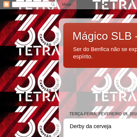
Mágico SLB
Ser do Benfica não se ex
espírito.
TERÇA-FEIRA, FEVEREIRO 09, 201
Derby da cerveja