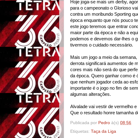
Hoje joga-se mais um derby, agor
para o campeonato o Glorioso vai 
contra um moribundo Sporting que
época enquanto que nós pouco te
este jogo teremos que entrar con
maior parte da época e não a equi
podemos e devemos dar-lhes o gol
tivermos o cuidado necessário.
Mais um jogo a meio da semana, 
derrota significará aumentos de 
cores mais não será do que perfe
da época. Quero ganhar como é ó
que nenhum jogador ceda ao esfo
importante é o jogo no fim de se
algumas alterações.
Alvalade vai vestir de vermelho e
Que o resultado honre tamanha d
Publicada por
Pedro
à(s)
08:56
Etiquetas:
Taça da Liga