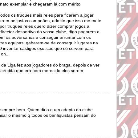
ato exemplar e chegaram lá com mérito.
todos os truques mais reles para ficarem a jogar
rarem-se justos campeões, admito que isso me mete
or truques reles quero dizer comprar jogos a
 director desportivo do vosso clube, digo pagarem a
em os adversários e conseguir arrumar com os
tras equipas, gabarem-se de conseguir lugares na
D inventar castigos exoticos que só servem para
on...
 da Liga fez aos jogadores do braga, depois de ver
 acredita que era bem merecido eles serem
ca sempre bem. Quem diria q um adepto do clube
ensar o mesmo q todos os benfiquistas pensam do