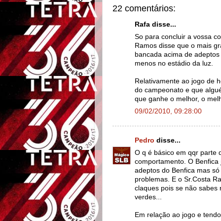
22 comentários:
Rafa disse...
So para concluir a vossa c
Ramos disse que o mais gr
bancada acima de adeptos d
menos no estádio da luz.
Relativamente ao jogo de h
do campeonato e que algué
que ganhe o melhor, o melh
09/02/2010, 09:28:00
Pedro
disse...
O q é básico em qqr parte
comportamento. O Benfica 
adeptos do Benfica mas só 
problemas. E o Sr.Costa Ra
claques pois se não sabes 
verdes...
Em relação ao jogo e tendo