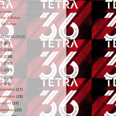
ss
e Leste
 Vai À Baliza
 Do Aimar
VO DO BLOGUE
16
(62)
15
(134)
14
(138)
13
(193)
12
(237)
11
(215)
10
(241)
dezembro
(17)
novembro
(18)
outubro
(15)
setembro
(22)