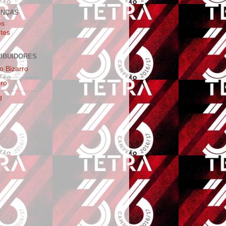
ENÇAS
os
tes
IBUIDORES
o Bizarro
ro
g