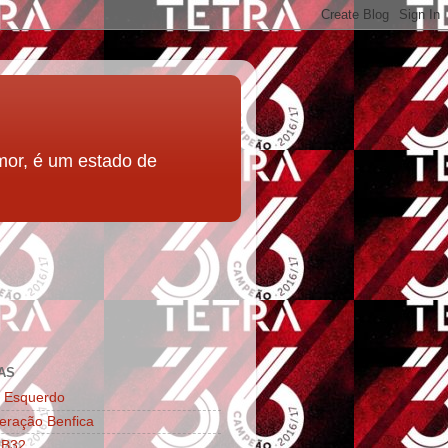
mor, é um estado de
AS
l Esquerdo
eração Benfica
 B32