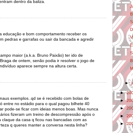
 entram dentro da baliza.
J
B
S
D
a educação e bom comportamento receber os
V
m pedras e garrafas ou sair da bancada e agredir
E
S
campo maior (a.k.a. Bruno Paixão) ter ido de
B
raga de ontem, senão podia ir resolver o jogo de
indivíduo aparece sempre na altura certa.
M
►
►
20
aus exemplos..qd se é recebido com bolas de
►
20
só entre no estádio para o qual pagou bilhete 40
►
20
ar pode-se ficar com ideias menos boas. Mas nunca
sários fizeram um treino de descompressão após o
►
20
a claque da casa q ficou nas bancadas com as
►
20
erteza q queres manter a conversa nesta linha?