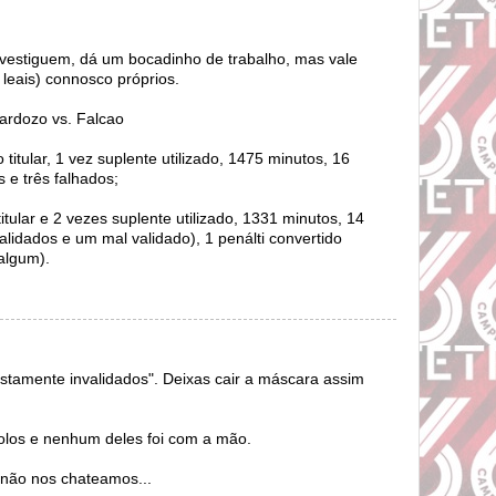
Investiguem, dá um bocadinho de trabalho, mas vale
leais) connosco próprios.
ardozo vs. Falcao
titular, 1 vez suplente utilizado, 1475 minutos, 16
s e três falhados;
itular e 2 vezes suplente utilizado, 1331 minutos, 14
validados e um mal validado), 1 penálti convertido
algum).
ustamente invalidados". Deixas cair a máscara assim
olos e nenhum deles foi com a mão.
 não nos chateamos...